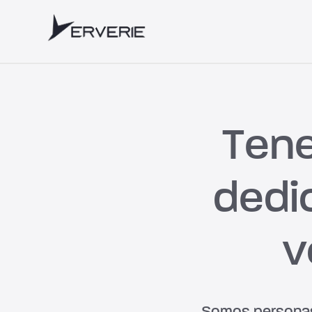
Tene
dedi
v
Somos personas h