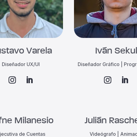
stavo Varela
Iván Seku
Diseñador UX/UI
Diseñador Gráfico | Pro
fne Milanesio
Julián Rasche
jecutiva de Cuentas
Videógrafo | Anima