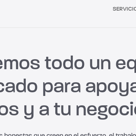
SERVICI
mos todo un e
cado para apoya
os y a tu negoci
onestas que creen en el esfuerzo, el trabajo